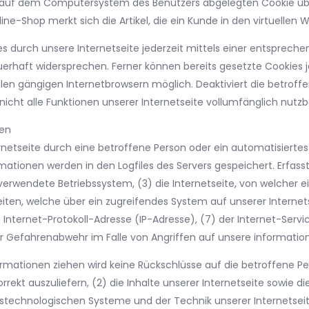
m auf dem Computersystem des Benutzers abgelegten Cookie über
e-Shop merkt sich die Artikel, die ein Kunde in den virtuellen W
s durch unsere Internetseite jederzeit mittels einer entspreche
erhaft widersprechen. Ferner können bereits gesetzte Cookies j
len gängigen Internetbrowsern möglich. Deaktiviert die betroff
icht alle Funktionen unserer Internetseite vollumfänglich nutzb
nen
ternetseite durch eine betroffene Person oder ein automatisier
mationen werden in den Logfiles des Servers gespeichert. Erfas
rwendete Betriebssystem, (3) die Internetseite, von welcher e
eiten, welche über ein zugreifendes System auf unserer Interne
ine Internet-Protokoll-Adresse (IP-Adresse), (7) der Internet-Se
er Gefahrenabwehr im Falle von Angriffen auf unsere informati
ormationen ziehen wird keine Rückschlüsse auf die betroffene P
orrekt auszuliefern, (2) die Inhalte unserer Internetseite sowie d
nstechnologischen Systeme und der Technik unserer Internetsei