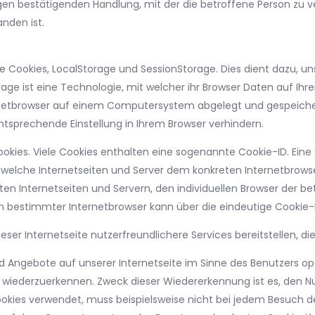
gen bestätigenden Handlung, mit der die betroffene Person zu ve
nden ist.
e Cookies, LocalStorage und SessionStorage. Dies dient dazu, un
rage ist eine Technologie, mit welcher ihr Browser Daten auf I
ernetbrowser auf einem Computersystem abgelegt und gespeich
tsprechende Einstellung in Ihrem Browser verhindern.
okies. Viele Cookies enthalten eine sogenannte Cookie-ID. Eine
ch welche Internetseiten und Server dem konkreten Internetbro
en Internetseiten und Servern, den individuellen Browser der b
in bestimmter Internetbrowser kann über die eindeutige Cookie-I
ser Internetseite nutzerfreundlichere Services bereitstellen, d
d Angebote auf unserer Internetseite im Sinne des Benutzers op
te wiederzuerkennen. Zweck dieser Wiedererkennung ist es, den N
 Cookies verwendet, muss beispielsweise nicht bei jedem Besuch 