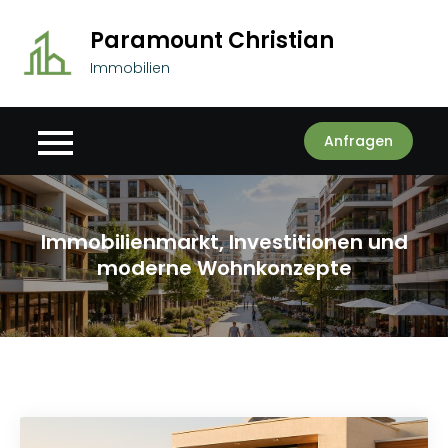
Skip
Paramount Christian
to
content
Immobilien
Anfragen
Immobilienmarkt, Investitionen und
moderne Wohnkonzepte