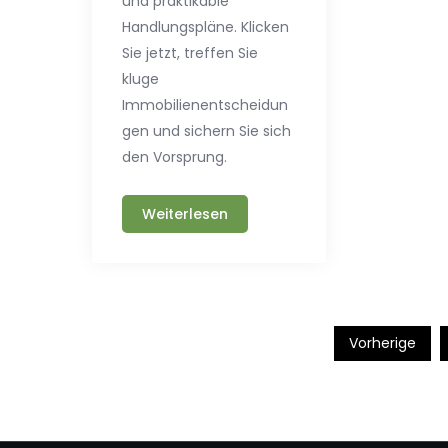
und praktikable
Handlungspläne. Klicken
Sie jetzt, treffen Sie
kluge
Immobilienentscheidun
gen und sichern Sie sich
den Vorsprung.
Weiterlesen
Seitennummerie
Vorherige
der