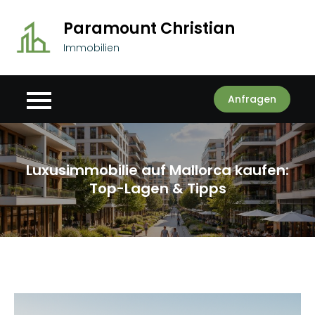
Skip
Paramount Christian
to
content
Immobilien
Anfragen
Luxusimmobilie auf Mallorca kaufen:
Top-Lagen & Tipps