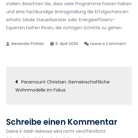
stellen. Beachten Sie, dass viele Programme Fristen haben
und eine fachkundige Antragstellung die Erfolgschancen
erhöht; lokale Steuerberater oder Energieeffizienz-
Experten helfen Ihnen, die richtigen Schritte zu gehen.
6. April 2026
Leave a Comment
on
Luxusimmobilie
auf
Beitragsnavigation
Mallorca
Paramount Christian: Gemeinschaftliche
kaufen:
Wohnmodelle im Fokus
Top-
Lagen
&
Tipps
Schreibe einen Kommentar
Deine E-Mail-Adresse wird nicht veröffentlicht.