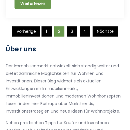
Weiterlesen
Seitennummerierun
Vorherige
1
2
3
4
Nächste
der
Über uns
Beiträge
Der Immobilienmarkt entwickelt sich ständig weiter und
bietet zahlreiche Möglichkeiten für Wohnen und
Investitionen. Dieser Blog widmet sich aktuellen
Entwicklungen im Immobilienmarkt,
Immobilieninvestitionen und modernen Wohnkonzepten.
Leser finden hier Beiträge über Markttrends,
Investitionsstrategien und neue Ideen für Wohnprojekte.
Neben praktischen Tipps für Käufer und Investoren