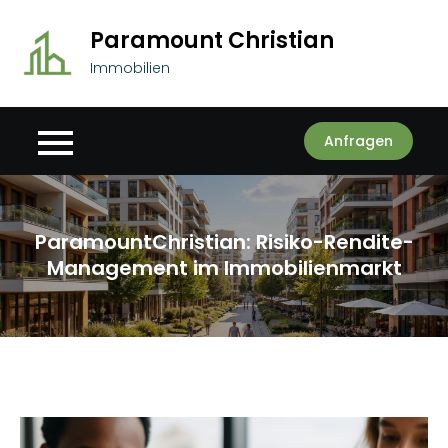
Skip
Paramount Christian
to
content
Immobilien
Anfragen
ParamountChristian: Risiko-Rendite-
Management im Immobilienmarkt