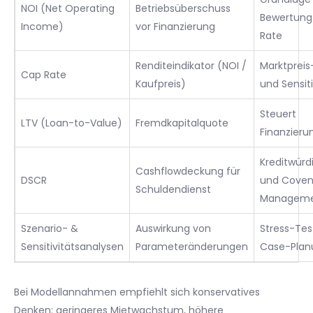
NOI (Net Operating
Betriebsüberschuss
Bewertung
Income)
vor Finanzierung
Rate
Renditeindikator (NOI /
Marktpreis
Cap Rate
Kaufpreis)
und Sensit
Steuert
LTV (Loan-to-Value)
Fremdkapitalquote
Finanzierun
Kreditwürd
Cashflowdeckung für
DSCR
und Coven
Schuldendienst
Managem
Szenario- &
Auswirkung von
Stress-Tes
Sensitivitätsanalysen
Parameteränderungen
Case-Plan
Bei Modellannahmen empfiehlt sich konservatives
Denken: geringeres Mietwachstum, höhere