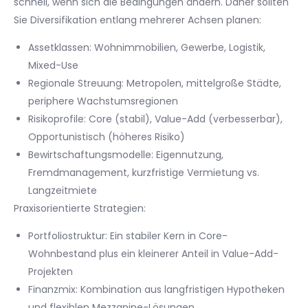
schnell, wenn sich die Bedingungen ändern. Daher sollten
Sie Diversifikation entlang mehrerer Achsen planen:
Assetklassen: Wohnimmobilien, Gewerbe, Logistik,
Mixed-Use
Regionale Streuung: Metropolen, mittelgroße Städte,
periphere Wachstumsregionen
Risikoprofile: Core (stabil), Value-Add (verbesserbar),
Opportunistisch (höheres Risiko)
Bewirtschaftungsmodelle: Eigennutzung,
Fremdmanagement, kurzfristige Vermietung vs.
Langzeitmiete
Praxisorientierte Strategien:
Portfoliostruktur: Ein stabiler Kern in Core-
Wohnbestand plus ein kleinerer Anteil in Value-Add-
Projekten
Finanzmix: Kombination aus langfristigen Hypotheken
und flexiblen Mezzanine-Lösungen